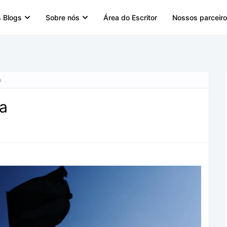
 Blogs
Sobre nós
Área do Escritor
Nossos parceir
a
ma