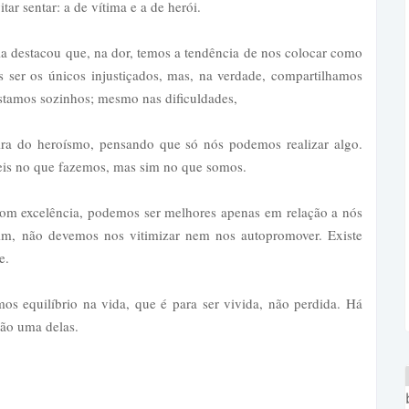
tar sentar: a de vítima e a de herói.
a destacou que, na dor, temos a tendência de nos colocar como
ser os únicos injustiçados, mas, na verdade, compartilhamos
stamos sozinhos; mesmo nas dificuldades,
ira do heroísmo, pensando que só nós podemos realizar algo.
eis no que fazemos, mas sim no que somos.
om excelência, podemos ser melhores apenas em relação a nós
im, não devemos nos vitimizar nem nos autopromover. Existe
e.
s equilíbrio na vida, que é para ser vivida, não perdida. Há
são uma delas.