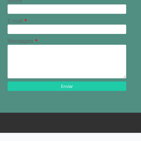
Nome
E-mail
*
Mensagem
*