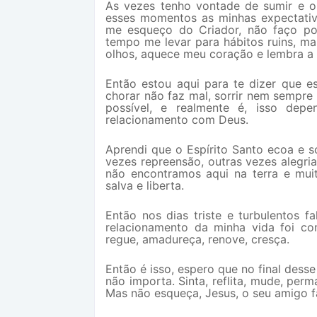
As vezes tenho vontade de sumir e o
esses momentos as minhas expectati
me esqueço do Criador, não faço po
tempo me levar para hábitos ruins, m
olhos, aquece meu coração e lembra a 
Então estou aqui para te dizer que e
chorar não faz mal, sorrir nem sempre
possível, e realmente é, isso de
relacionamento com Deus.
Aprendi que o Espírito Santo ecoa e s
vezes repreensão, outras vezes alegr
não encontramos aqui na terra e mu
salva e liberta.
Então nos dias triste e turbulentos 
relacionamento da minha vida foi com
regue, amadureça, renove, cresça.
Então é isso, espero que no final dess
não importa. Sinta, reflita, mude, perm
Mas não esqueça, Jesus, o seu amigo f