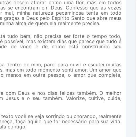
utras desejo aflorar como uma flor, mas em todos
vas se encontram em Deus. Confesso que as vezes
r mal, minha natureza pecaminosa tenta em todo
as graças a Deus pelo Espírito Santo que abre meus
minha alma de quem ela realmente precisa.
stá tudo bem, não precisa ser forte o tempo todo,
 é possível, mas existem dias que parece que tudo é
pende de você e de como está construindo seu
oa dentro de mim, parei para ouvir e escutei muitas
ias, mas em todo momento senti amor. Um amor que
ito menos em outra pessoa, o amor que completa,
fale com Deus e nos dias felizes também. O melhor
 Jesus e o seu também. Valorize, cultive, cuide,
e texto você se veja sorrindo ou chorando, realmente
aneça, faça aquilo que for necessário para sua vida.
ala contigo!