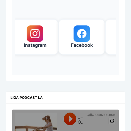
A
Instagram
Facebook
YouTub
LIGA PODCAST I.A