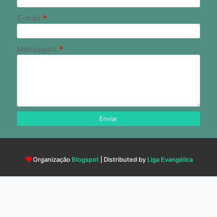
E-mail
*
Mensagem
*
Organização
Blogspot
| Distributed by
Liga Evangélica